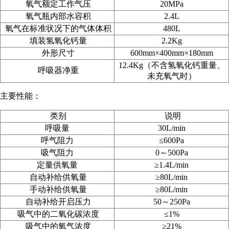
氧气额定工作气压
20MPa
氧气瓶内部水容积
2.4L
氧气在标准状况下的气体体积
480L
填装氢氧化钙量
2.2Kg
外形尺寸
600mm
×400mm
×180mm
12.4Kg（不含氢氧化钙重量、
呼吸器净重
未充氧气时）
主要性能：
类别
说明
呼吸量
30L/min
呼气阻力
≤600Pa
吸气阻力
0～500Pa
定量供氧量
≥1.4L/min
自动补给供氧量
≥80L/min
手动补给供氧量
≥80L/min
自动补给开启压力
50
～250
Pa
吸气中的二氧化碳浓度
≤1%
吸气中的氧气浓度
≥21%