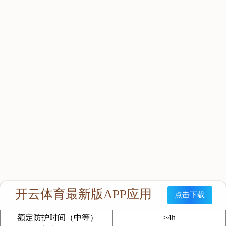
产品充分吸收了国内外同类产品的先进特点，在设计上主要突出
的特点有：结构紧凑、佩戴舒适、体积小、气仓大、重量轻、拆
装简单、使用方便等优化。并且企业应用了先进的生产工艺和管
理模式，从而确保了本产品的美观性与耐用性。
主要用途
本产品以内循环供氧方式保证进入有害环境区域的作业人员提供
清洁的气体及脸部防护。
适用范围
产品主要应用的范围有：抢险救灾、灾情处理、矿井作业、隧
道、环卫、化工厂以及勘察工作中的佩戴使用。
产品参数
主要技术参数：
类别
说明
额定防护时间（中等）
≥4h