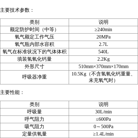
主要技术参数：
类别
说明
额定防护时间（中等）
≥240min
氧气额定工作气压
20MPa
氧气瓶内部水容积
2.7L
氧气在标准状况下的气体体积
540L
填装氢氧化钙量
2.2Kg
外形尺寸
510mm
×370mm
×170mm
10.5Kg（不含氢氧化钙重量、
呼吸器净重
未充氧气时）
主要性能：
类别
说明
呼吸量
30L/min
呼气阻力
≤600Pa
吸气阻力
0～500Pa
定量供氧量
≥1.4L/min