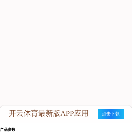
产品特点
HYZ4（C）型隔绝式正压氧气呼吸器（以下简称呼吸器）是以
碳纤维气瓶承载压缩氧气为气源的密闭式循环供人体呼吸及保护
的装置，能给佩戴的作业人员供大于4小时的内部循环氧气供
应，能完全的隔离外界环境空气，起到绝对的呼吸保护作用。本
产品充分吸收了国内外同类产品的先进特点，在设计上主要突出
的特点有：结构紧凑、佩戴舒适、体积小、气仓大、重量轻、拆
装简单、使用方便等优化。并且企业应用了先进的生产工艺和管
理模式，从而确保了本产品的美观性与耐用性。
主要用途
本产品以内循环供氧方式保证进入有害环境区域的作业人员提供
清洁的气体及脸部防护。
适用范围
产品主要应用的范围有：抢险救灾、灾情处理、矿井作业、隧
道、环卫、化工厂以及勘察工作中的佩戴使用。
产品参数