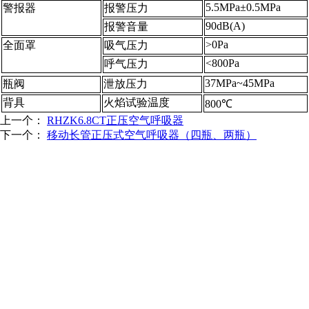
5.5MPa±0.5MPa
警报器
报警压力
90dB(A)
报警音量
>0Pa
全面罩
吸气压力
<800Pa
呼气压力
37MPa~45MPa
瓶阀
泄放压力
背具
火焰试验温度
800℃
上一个：
RHZK6.8CT正压空气呼吸器
下一个：
移动长管正压式空气呼吸器（四瓶、两瓶）