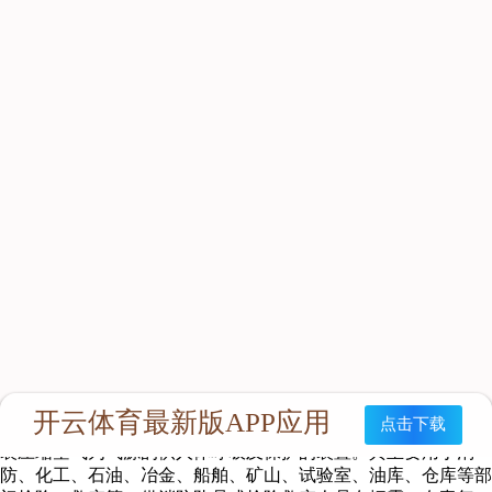
R5100 6.8×2 正压空气呼吸器（双瓶）
产品特点
消防员或抢险救灾人员使用的一种呼吸器，该呼吸器利用面罩与
佩戴者面部周边密合，使佩戴者呼吸器官、眼睛和面部与外界染
毒空气或者缺氧环境完全隔离，具有自带压缩空气源供给佩戴者
呼吸所用的洁净空气，呼出的气体直接排入大气中，任一呼吸过
程，面罩内的压力均大于环境压力。
主要用途
正压式空气呼吸器（以下简称呼吸器），此种呼吸器是以气瓶承
装压缩空气为气源的供人体呼吸及保护的装置。其主要用于消
防、化工、石油、冶金、船舶、矿山、试验室、油库、仓库等部