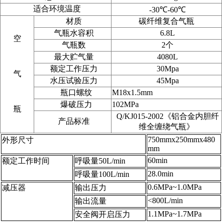
适合环境温度
-30
℃
-60
℃
材质
碳纤维复合气瓶
气瓶水容积
6.8L
空
气瓶数
2个
最大贮气量
4080L
额定工作压力
30Mpa
气
水压试验压力
45Mpa
瓶口螺纹
M18x1.5mm
爆破压力
102MPa
瓶
Q/KJ015-2002《铝合金内胆纤
产品标准
维全缠绕气瓶》
750mmx250mmx480
外形尺寸
mm
60min
额定工作时间
呼吸量50L/min
28.0min
呼吸量100L/min
0.6MPa~1.0MPa
减压器
输出压力
<800L/min
输出流量
1.1MPa~1.7MPa
安全阀开启压力