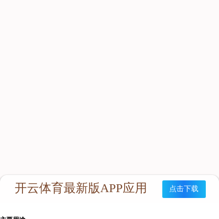
RHZ2(C)正压式消防氧气呼吸器
产品特点
RHZYN240型隔绝式正压氧气呼吸器（以下简称呼吸器）
是以碳纤维气瓶承载压缩氧气为气源的密闭式循环人体呼吸及保
护的装置，能给佩戴的作业人员提供大于4小时的内部循环氧气
供应，能完全的隔离外界环境空气，起到绝对的呼吸保护作用。
本产品充分吸收了国内外同类产品的先进特点，在设计上主要突
出的特点有：结构紧凑、佩戴舒适、体积小、气仓大、重量轻、
拆装简单、使用方便等优点。并且企业应用了先进的生产工艺和
管理模式，从而确保了本产品的美观性与耐用性。