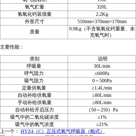
氧气贮量
320L
氢氧化钙装填量
2.2Kg
外形尺寸
510mm
×370mm
×170mm
9.9Kg（不含氢氧化钙重量、未
质量
充氧气时）
主要性能：
类别
说明
呼吸量
30L/min
呼气阻力
≤600Pa
吸气阻力
0～500Pa
定量供氧量
≥1.4L/min
自动补给供氧量
≥80L/min
手动补给供氧量
≥80L/min
自动补给开启压力
（50
～250
）Pa
吸气中的二氧化碳浓度
≤1%
吸气中的氧气浓度
≥21%
上一个：
HYZ4（C）正压式氧气呼吸器（舱式）